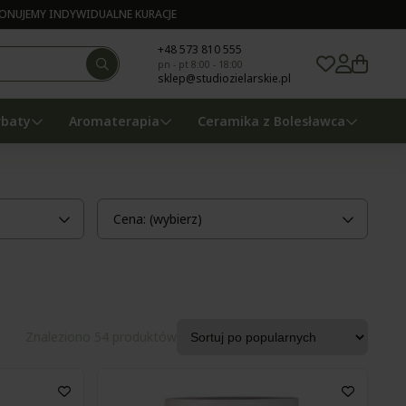
NUJEMY INDYWIDUALNE KURACJE
+48 573 810 555
pn - pt 8:00 - 18:00
sklep@studiozielarskie.pl
rbaty
Aromaterapia
Ceramika z Bolesławca
Cena: (wybierz)
Znaleziono 54 produktów