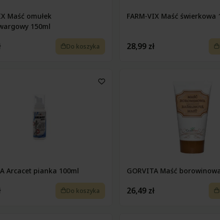
IX Maść omułek
FARM-VIX Maść świerkowa 
owargowy 150ml
ł
28,99 zł
Do koszyka
 Arcacet pianka 100ml
GORVITA Maść borowinowa
ł
26,49 zł
Do koszyka