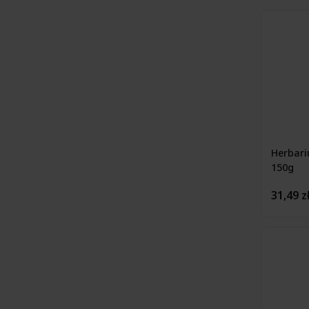
Herbari
150g
31,49 z