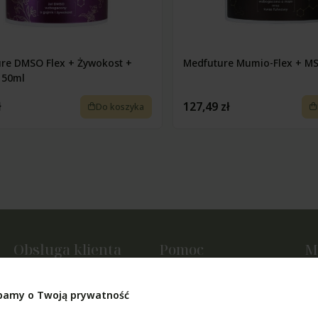
re DMSO Flex + Żywokost +
Medfuture Mumio-Flex + M
150ml
ł
127,49 zł
Do koszyka
Obsługa klienta
Pomoc
M
Metody płatności
Regulamin sklepu
Tw
Czas i koszty dostawy
Polityka prywatności
Us
bamy o Twoją prywatność
Czas realizacji zamówienia
Jak kupować?
Ul