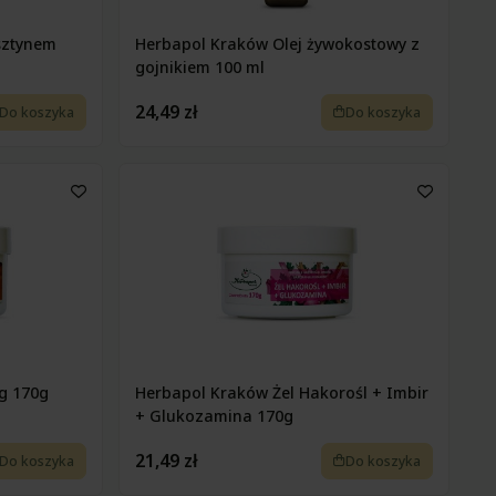
sztynem
Herbapol Kraków Olej żywokostowy z
gojnikiem 100 ml
24,49 zł
Do koszyka
Do koszyka
g 170g
Herbapol Kraków Żel Hakorośl + Imbir
+ Glukozamina 170g
21,49 zł
Do koszyka
Do koszyka