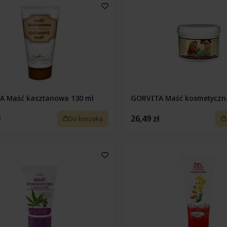
A Maść kasztanowa 130 ml
GORVITA Maść kosmetyczn
ł
26,49 zł
Do koszyka