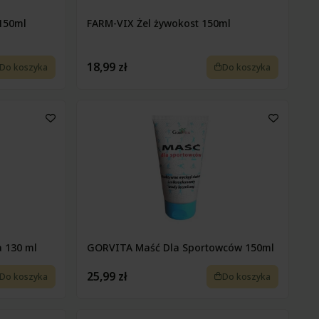
150ml
FARM-VIX Żel żywokost 150ml
18,99 zł
Do koszyka
Do koszyka
 130 ml
GORVITA Maść Dla Sportowców 150ml
25,99 zł
Do koszyka
Do koszyka