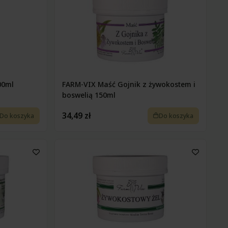
00ml
FARM-VIX Maść Gojnik z żywokostem i
boswelią 150ml
34,49 zł
Do koszyka
Do koszyka