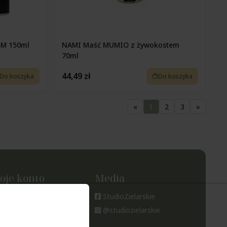
SM 150ml
NAMI Maść MUMIO z żywokostem
70ml
44,49 zł
Do koszyka
Do koszyka
«
1
2
3
»
oje konto
Media
oje zamówienia
StudioZielarskie
tawienia konta
@studiozielarskie
ubione