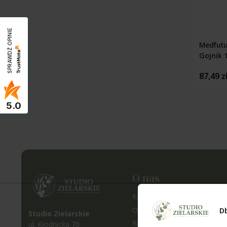
SPRAWDŹ OPINIE
Medfutu
Gojnik 
87,49 z
5.0
O nas
Kontakt i dane firmy
O nas
D
Studio Zielarskie
Blog
ul. Kłodnicka 70