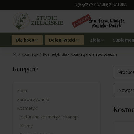
ŁĄCZYMY NAUKĘ Z NATURĄ
Dla kogo
Dolegliwości
Zioła
Suplemen
Kosmetyki
Kosmetyki dla
Kosmetyki dla sportowców
Kategorie
Produce
Nowość:
Zioła
Zdrowa żywność
Kosme
Kosmetyki
Naturalne kosmetyki z konopi
Kremy