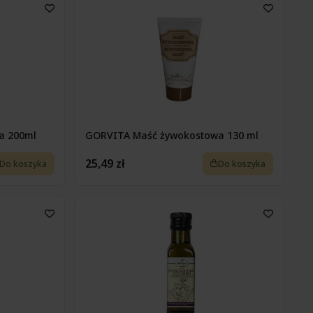
a 200ml
GORVITA Maść żywokostowa 130 ml
25,49 zł
Do koszyka
Do koszyka