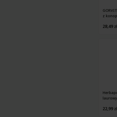
GORVIT
z konop
28,49 z
Herbapo
laurow
22,99 z