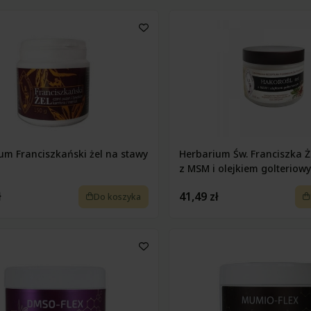
um Franciszkański żel na stawy
Herbarium Św. Franciszka Ż
z MSM i olejkiem golteriow
ł
41,49 zł
Do koszyka