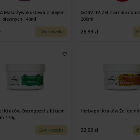
A Maść Żywokostowa z olejem
GORVITA Żel z arniką i bur
i siewnych 140ml
200ml
ł
26,99 zł
Do koszyka
l Kraków Ostrogożel z liściem
Herbapol Kraków Żel do nó
ym 170g
ł
22,99 zł
Do koszyka