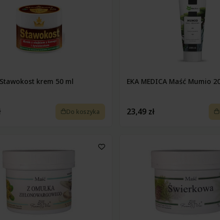
Stawokost krem 50 ml
EKA MEDICA Maść Mumio 2
ł
23,49 zł
Do koszyka