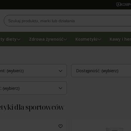
KOMPO
ty diety
Zdrowa żywność
Kosmetyki
Kawy i he
nt: (wybierz)
Dostępność: (wybierz)
 (wybierz)
tyki dla sportowców