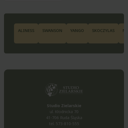
ALINESS
SWANSON
YANGO
SKOCZYLAS
N
Studio Zielarskie
ul. Kłodnicka 70
41-706 Ruda Śląska
tel.
573-810-555