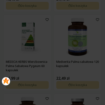
Pokrzywa
Zdrowa żywność na wątrobę
Do koszyka
Do koszyka
Pyłek pszczeli
Zdrowa żywność na wrzody
Podagrycznik
Zdrowa żywność na wzmocnienie
Probiotyki, prebiotyki
Zdrowa żywność na zaparcia
Propolis
Zdrowa żywność na żołądek
Resweratrol
Różeniec górski
Szafran
Spirulina
Suplementy złożone
Tran
Tulsi
Waleriana
MEDICA HERBS Wierzbownica
Medverita Palma sabałowa 120
Węgiel
Palma Sabałowa Pygeum 60
kapsułek
kapsułek
Wierzbownica
Wiesiołek
36,99 zł
22,49 zł
Witaminy i minerały
Do koszyka
Do koszyka
Żeń-szeń
Żurawina