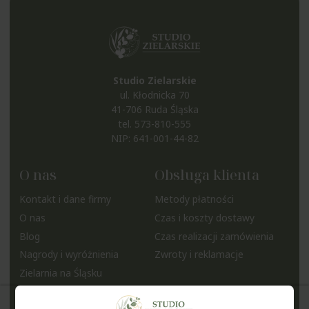
Studio Zielarskie
ul. Kłodnicka 70
41-706 Ruda Śląska
tel.
573-810-555
NIP: 641-001-44-82
O nas
Obsługa klienta
Kontakt i dane firmy
Metody płatności
O nas
Czas i koszty dostawy
Blog
Czas realizacji zamówienia
Nagrody i wyróżnienia
Zwroty i reklamacje
Zielarnia na Śląsku
Pomoc
Moje konto