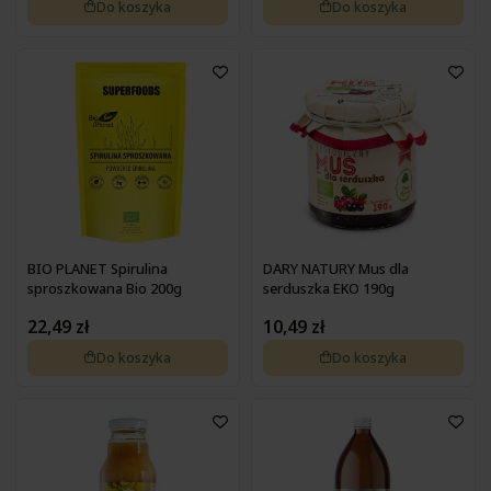
Do koszyka
Do koszyka
Pokrzywa
Zdrowa żywność na wątrobę
Pyłek pszczeli
Zdrowa żywność na wrzody
Podagrycznik
Zdrowa żywność na wzmocnienie
Probiotyki, prebiotyki
Zdrowa żywność na zaparcia
Propolis
Zdrowa żywność na żołądek
Resweratrol
Różeniec górski
Szafran
Spirulina
Suplementy złożone
Tran
Tulsi
BIO PLANET Spirulina
DARY NATURY Mus dla
Waleriana
sproszkowana Bio 200g
serduszka EKO 190g
Węgiel
22,49 zł
10,49 zł
Wierzbownica
Wiesiołek
Do koszyka
Do koszyka
Witaminy i minerały
Żeń-szeń
Żurawina