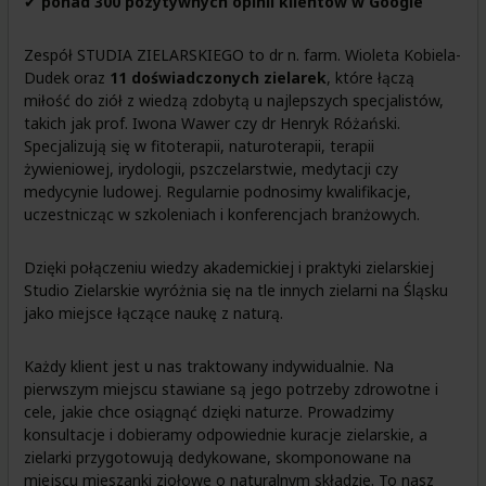
✔
ponad 300 pozytywnych opinii klientów w Google
Zespół STUDIA ZIELARSKIEGO to dr n. farm. Wioleta Kobiela-
Dudek oraz
11 doświadczonych zielarek
, które łączą
miłość do ziół z wiedzą zdobytą u najlepszych specjalistów,
takich jak prof. Iwona Wawer czy dr Henryk Różański.
Specjalizują się w fitoterapii, naturoterapii, terapii
żywieniowej, irydologii, pszczelarstwie, medytacji czy
medycynie ludowej. Regularnie podnosimy kwalifikacje,
uczestnicząc w szkoleniach i konferencjach branżowych.
Dzięki połączeniu wiedzy akademickiej i praktyki zielarskiej
Studio Zielarskie wyróżnia się na tle innych zielarni na Śląsku
jako miejsce łączące naukę z naturą.
Każdy klient jest u nas traktowany indywidualnie. Na
pierwszym miejscu stawiane są jego potrzeby zdrowotne i
cele, jakie chce osiągnąć dzięki naturze. Prowadzimy
konsultacje i dobieramy odpowiednie kuracje zielarskie, a
zielarki przygotowują dedykowane, skomponowane na
miejscu mieszanki ziołowe o naturalnym składzie. To nasz