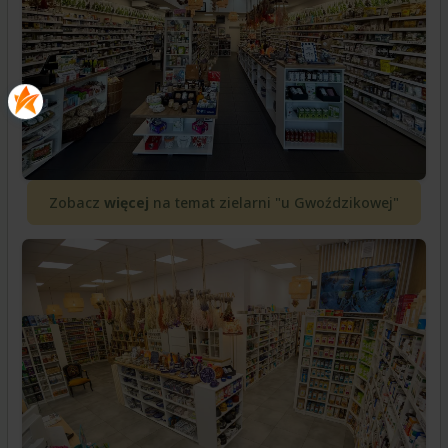
Zobacz
więcej
na temat zielarni "u Gwoździkowej"