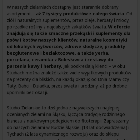
W naszych zielarniach dostępny jest starannie dobrany
asortyment –
aż
7 tysięcy produktów z całego świata
. Od
ziół i naturalnych suplementów, przez oleje, herbaty i miody,
po rzadkie rośliny z najdalszych zakątków świata.
W ofercie
znajdują się także smaczne przekąski i suplementy dla
psów i kotów naszych klientów, naturalne kosmetyki
od lokalnych wytwórców, zdrowe słodycze, produkty
bezglutenowe i bezlaktozowe, a także yerba,
porcelana, ceramika z Bolesławca i zestawy do
parzenia kawy i herbaty.
Jak podkreślają klienci – w obu
Studiach można znaleźć także wiele wyjątkowych produktów
na prezenty dla bliskich, na każdą okazję: od Dnia Mamy czy
Taty, Babci i Dziadka, przez święta i urodziny, aż po drobne
upominki bez okazji.
Studio Zielarskie to dziś jedna z największych i najlepiej
ocenianych zielarni na Śląsku, łącząca tradycję rodzinnego
biznesu z naukowym podejściem do fitoterapii. Zapraszamy
do naszych zielarni w Rudzie Śląskiej (13 lat doświadczenia) i
Tychach (2 lata dynamicznego rozwoju) oraz do sklepu