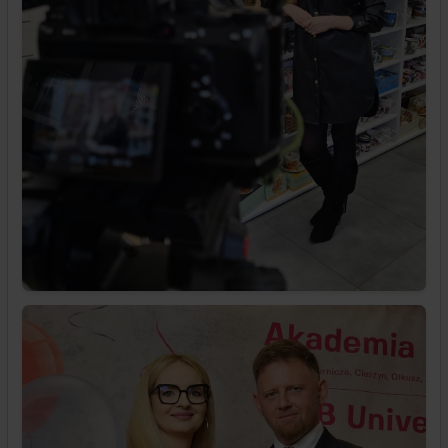
Pokrzywa
Zdrowa żywność na wątrobę
Pyłek pszczeli
Zdrowa żywność na wrzody
Podagrycznik
Zdrowa żywność na wzmocnienie
Probiotyki, prebiotyki
Zdrowa żywność na zaparcia
Propolis
Zdrowa żywność na żołądek
Resweratrol
Różeniec górski
Szafran
Spirulina
Suplementy złożone
Tran
Tulsi
Waleriana
Węgiel
Wierzbownica
Wiesiołek
Witaminy i minerały
Żeń-szeń
Żurawina