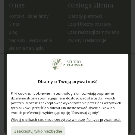
O nas
Obsługa klienta
Kontakt i dane firmy
Metody płatności
O nas
Czas i koszty dostawy
Blog
Czas realizacji zamówienia
Nagrody i wyróżnienia
Zwroty i reklamacje
Zielarnia na Śląsku
Pomoc
Moje konto
Regulamin sklepu
Twoje zamówienia
Polityka prywatności
Ustawienia konta
Dbamy o Twoją prywatność
Jak kupować?
Ulubione
Pytania i odpowiedzi
Pliki cookies i pokrewne im technologie umożliwiają poprawne
Media
działanie strony i pomagają nam dostosować ofertę do Twoich
potrzeb. Możesz zaakceptować wykorzystanie przez nas wszystkich
tych plików i przejść do sklepu lub dostosować użycie plików do
StudioZielarskie
swoich preferencji, wybierając opcję "Dostosuj zgody".
@studiozielarskie
Więcej o plikach cookies przeczytasz w naszej Polityce prywatności.
Zaakceptuj tylko niezbędne