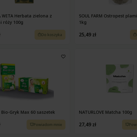
WITA Herbata zielona z
SOUL FARM Ostropest plami
i róży 100g
1kg
ł
25,49 zł
Do koszyka
 Bio-Gryk Max 60 saszetek
NATURLOVE Matcha 100g
ł
27,49 zł
Powiadom mnie
Pow