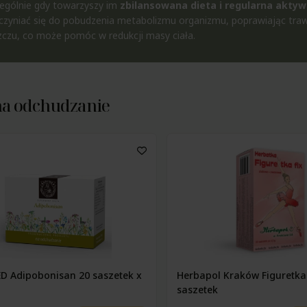
ególnie gdy towarzyszy im
zbilansowana dieta i regularna aktyw
czyniać się do pobudzenia metabolizmu organizmu, poprawiając traw
zczu, co może pomóc w redukcji masy ciała.
na odchudzanie
 Adipobonisan 20 saszetek x
Herbapol Kraków Figuretka
saszetek