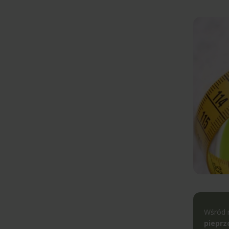
Wśród r
piepr