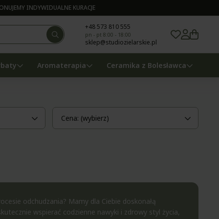
NUJEMY INDYWIDUALNE KURACJE
+48 573 810 555
pn - pt 8:00 - 18:00
sklep@studiozielarskie.pl
rbaty
Aromaterapia
Ceramika z Bolesławca
Cena: (wybierz)
procesie odchudzania? Mamy dla Ciebie doskonałą
utecznie wspierać codzienne nawyki i zdrowy styl życia,