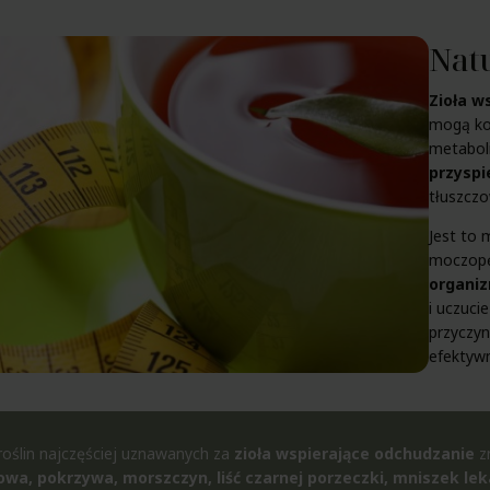
Natu
Zioła 
mogą kor
metabol
przyspi
tłuszczo
Jest to 
moczop
organi
i uczuci
przyczyn
efektywn
oślin najczęściej uznawanych za
zioła
wspierające
odchudzanie
zn
zowa
,
pokrzywa
, morszczyn, liść czarnej porzeczki, mniszek lek