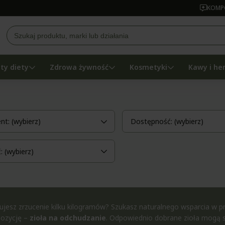
KOMPO
ty diety
Zdrowa żywność
Kosmetyki
Kawy i he
nt: (wybierz)
Dostępność: (wybierz)
 (wybierz)
ujesz zrzucenie kilku kilogramów? Szukasz naturalnego wsparcia w 
pozycję –
zioła na odchudzanie
. Odpowiednio dobrane zioła mogą sk