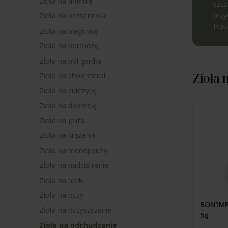
Zioła na anemię
szcz
przy
Zioła na bezsenność
tłus
Zioła na biegunkę
Zioła na boreliozę
Zioła na ból gardła
Zioła 
Zioła na cholesterol
Zioła na cukrzycę
Zioła na depresję
Zioła na jelita
Zioła na krążenie
Zioła na menopauzę
Zioła na nadciśnienie
Zioła na nerki
Zioła na oczy
BONIMED
Zioła na oczyszczenie
5g
Zioła na odchudzanie