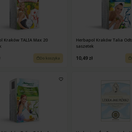
l Kraków TALIA Max 20
Herbapol Kraków Talia Odt
k
saszetek
ł
10,49 zł
Do koszyka