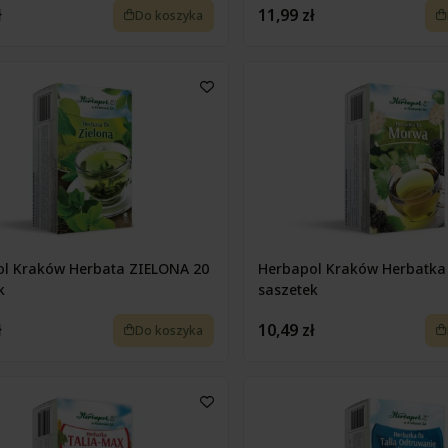
ł
11,99 zł
Do koszyka
l Kraków Herbata ZIELONA 20
Herbapol Kraków Herbatka
k
saszetek
ł
10,49 zł
Do koszyka