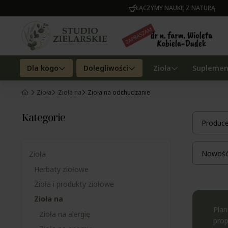
ŁĄCZYMY NAUKĘ Z NATURĄ
Dla kogo
Dolegliwości
Zioła
Suplemen
Zioła
Zioła na
Zioła na odchudzanie
Kategorie
Produce
Nowość:
Zioła
Herbaty ziołowe
Zioła i produkty ziołowe
Zioła na
Plan
Zioła na alergię
pro