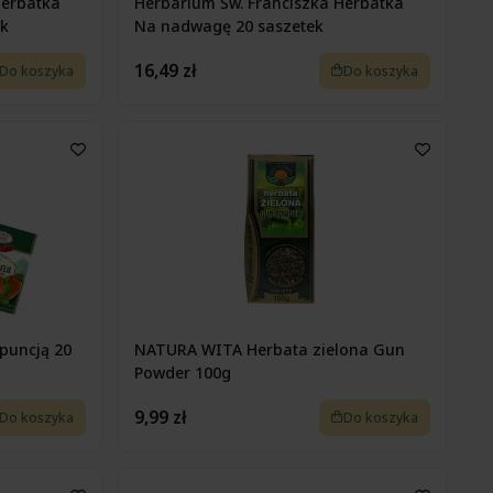
Herbatka
Herbarium Św. Franciszka Herbatka
ek
Na nadwagę 20 saszetek
16,49 zł
Do koszyka
Do koszyka
puncją 20
NATURA WITA Herbata zielona Gun
Powder 100g
9,99 zł
Do koszyka
Do koszyka