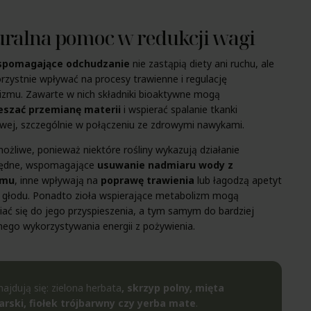
ralna pomoc w redukcji wagi
wspomagające odchudzanie
nie zastąpią diety ani ruchu, ale
zystnie wpływać na procesy trawienne i regulację
izmu. Zawarte w nich składniki bioaktywne mogą
eszać przemianę materii
i wspierać spalanie tkanki
wej, szczególnie w połączeniu ze zdrowymi nawykami.
możliwe, ponieważ niektóre rośliny wykazują działanie
ędne, wspomagające
usuwanie nadmiaru wody z
zmu
, inne wpływają na
poprawę trawienia
lub łagodzą apetyt
e głodu. Ponadto zioła wspierające metabolizm mogą
iać się do jego przyspieszenia, a tym samym do bardziej
ego wykorzystywania energii z pożywienia.
ajdują się:
zielona herbata
,
skrzyp polny
,
mięta
arski, fiołek trójbarwny czy
yerba mate
.