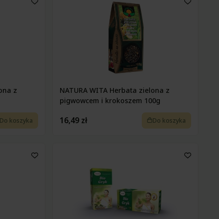
ona z
NATURA WITA Herbata zielona z
pigwowcem i krokoszem 100g
16,49 zł
Do koszyka
Do koszyka