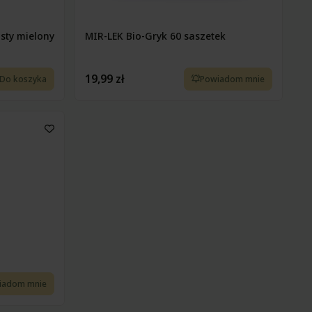
sty mielony
MIR-LEK Bio-Gryk 60 saszetek
19,99 zł
Do koszyka
Powiadom mnie
iadom mnie