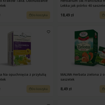
l Kraków Talia. Odchudzanie
Herbarium Św. Franciszka 
etek
Lekka jak piórko 40 saszet
ł
18,49 zł
Do koszyka
a Na opuchnięcia z przytulią
MALWA Herbata zielona z o
etek
saszetek
ł
8,49 zł
Do koszyka