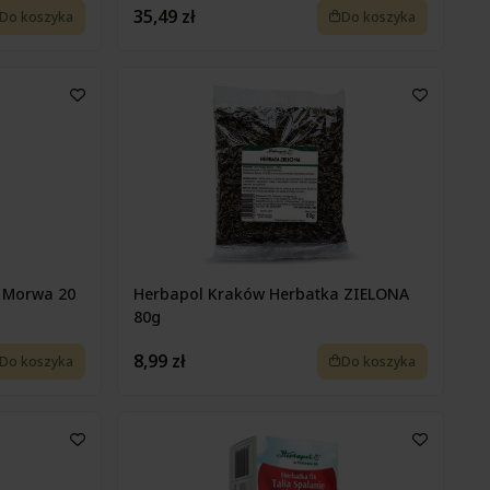
35,49 zł
Do koszyka
Do koszyka
 Morwa 20
Herbapol Kraków Herbatka ZIELONA
80g
8,99 zł
Do koszyka
Do koszyka