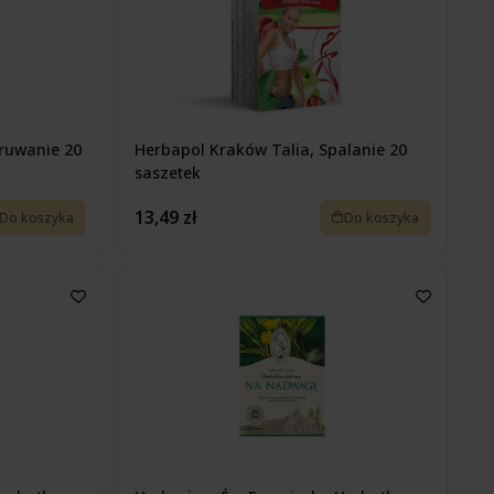
ruwanie 20
Herbapol Kraków Talia, Spalanie 20
saszetek
13,49 zł
Do koszyka
Do koszyka