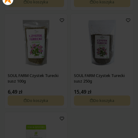
Pokrzywa
Do koszyka
Do koszyka
Zdrowa żywność na wątrobę
Pyłek pszczeli
Zdrowa żywność na wrzody
Podagrycznik
Zdrowa żywność na wzmocnienie
Probiotyki, prebiotyki
Zdrowa żywność na zaparcia
Propolis
Zdrowa żywność na żołądek
Resweratrol
Różeniec górski
Szafran
Spirulina
Suplementy złożone
Tran
Tulsi
SOUL FARM Czystek Turecki
SOUL FARM Czystek Turecki
Waleriana
susz 100g
susz 250g
Węgiel
6,49 zł
15,49 zł
Wierzbownica
Wiesiołek
Do koszyka
Do koszyka
Witaminy i minerały
Żeń-szeń
Żurawina