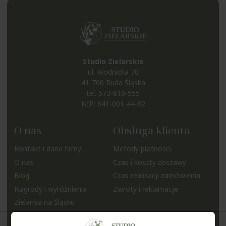
Studio Zielarskie
ul. Kłodnicka 70
41-706 Ruda Śląska
tel.
573-810-555
NIP: 641-001-44-82
O nas
Obsługa klienta
Kontakt i dane firmy
Metody płatności
O nas
Czas i koszty dostawy
Blog
Czas realizacji zamówienia
Nagrody i wyróżnienia
Zwroty i reklamacje
Zielarnia na Śląsku
Pomoc
Moje konto