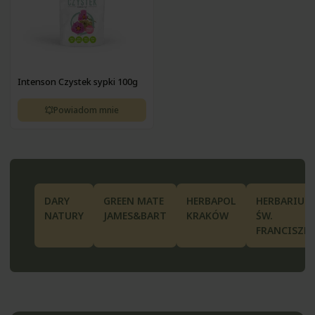
Intenson Czystek sypki 100g
Powiadom mnie
DARY
GREEN MATE
HERBAPOL
HERBARIUM
NATURY
JAMES&BART
KRAKÓW
ŚW.
FRANCISZK