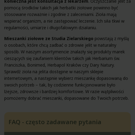
konieczna jest konsultacja z lekarzem
. Oczyszczanie jelit za
pomocą środków takich jak herbatki ziołowe powinno być
stosowane rozważnie i zgodnie z zaleceniami. Zioła mają
wspierać organizm, a nie zastępować leczenie. Ich siła tkwi w
regularności, umiarze i długofalowym działaniu.
Mieszanki ziołowe ze Studia Zielarskiego
powstają z myślą
o osobach, które chcą zadbać o zdrowie jelit w naturalny
sposób. W naszym asortymencie znalazły się produkty marek
cieszących się zaufaniem klientów takich jak
Herbarium św.
Franciszka
,
Bonimed
,
Herbapol Kraków
czy
Dary Natury
.
Sprawdź zioła na jelita dostępne w naszym sklepie
internetowym, a następnie wybierz mieszankę dopasowaną do
swoich potrzeb – tak, by codzienne funkcjonowanie było
lżejsze, zdrowsze i bardziej komfortowe. W razie wątpliwości
pomożemy dobrać mieszanki, dopasowane do Twoich potrzeb.
FAQ - często zadawane pytania