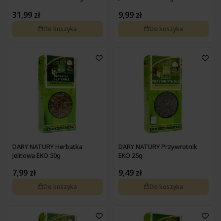
Pokrzywa
Zdrowa żywność na wątrobę
31,99 zł
9,99 zł
Pyłek pszczeli
Zdrowa żywność na wrzody
Podagrycznik
Do koszyka
Do koszyka
Zdrowa żywność na wzmocnienie
Probiotyki, prebiotyki
Zdrowa żywność na zaparcia
Propolis
Zdrowa żywność na żołądek
Resweratrol
Różeniec górski
Szafran
Spirulina
Suplementy złożone
Tran
Tulsi
Waleriana
Węgiel
DARY NATURY Herbatka
DARY NATURY Przywrotnik
Wierzbownica
Jelitowa EKO 50g
EKO 25g
Wiesiołek
Witaminy i minerały
7,99 zł
9,49 zł
Żeń-szeń
Do koszyka
Do koszyka
Żurawina