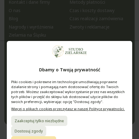
Kontakt i dane firmy
Metody płatności
O nas
Czas i koszty dostawy
Blog
Czas realizacji zamówienia
Nagrody i wyróżnienia
Zwroty i reklamacje
Zielarnia na Śląsku
Pomoc
Moje konto
Regulamin sklepu
Twoje zamówienia
Polityka prywatności
Ustawienia konta
Dbamy o Twoją prywatność
Jak kupować?
Ulubione
Pytania i odpowiedzi
Pliki cookies i pokrewne im technologie umożliwiają poprawne
Media
działanie strony i pomagają nam dostosować ofertę do Twoich
potrzeb. Możesz zaakceptować wykorzystanie przez nas wszystkich
tych plików i przejść do sklepu lub dostosować użycie plików do
StudioZielarskie
swoich preferencji, wybierając opcję "Dostosuj zgody".
@studiozielarskie
Więcej o plikach cookies przeczytasz w naszej Polityce prywatności.
Zaakceptuj tylko niezbędne
Dostosuj zgody
Sklep internetowy Shoper.pl