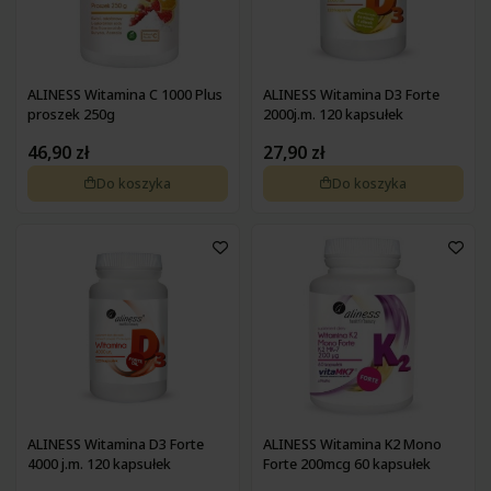
ALINESS Witamina C 1000 Plus
ALINESS Witamina D3 Forte
proszek 250g
2000j.m. 120 kapsułek
46,90 zł
27,90 zł
Do koszyka
Do koszyka
ALINESS Witamina D3 Forte
ALINESS Witamina K2 Mono
4000 j.m. 120 kapsułek
Forte 200mcg 60 kapsułek