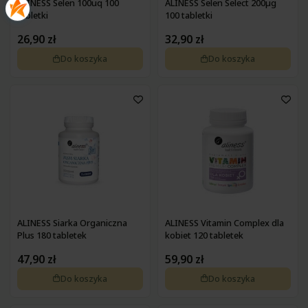
ALINESS Selen 100uq 100
ALINESS Selen Select 200µg
tabletki
100 tabletki
26,90 zł
32,90 zł
Do koszyka
Do koszyka
ALINESS Siarka Organiczna
ALINESS Vitamin Complex dla
Plus 180 tabletek
kobiet 120 tabletek
47,90 zł
59,90 zł
Do koszyka
Do koszyka