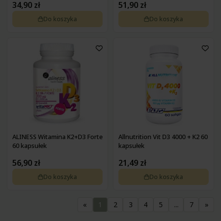
34,90 zł
51,90 zł
Do koszyka
Do koszyka
ALINESS Witamina K2+D3 Forte
Allnutrition Vit D3 4000 + K2 60
60 kapsułek
kapsułek
56,90 zł
21,49 zł
Do koszyka
Do koszyka
«
1
2
3
4
5
...
7
»