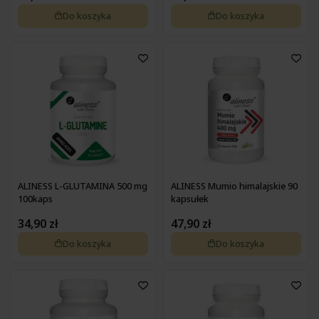
Pokrzywa
Zdrowa żywność na wątrobę
Do koszyka
Do koszyka
Pyłek pszczeli
Zdrowa żywność na wrzody
Podagrycznik
Zdrowa żywność na wzmocnienie
Probiotyki, prebiotyki
Zdrowa żywność na zaparcia
Propolis
Zdrowa żywność na żołądek
Resweratrol
Różeniec górski
Szafran
Spirulina
Suplementy złożone
Tran
Tulsi
Waleriana
ALINESS L-GLUTAMINA 500 mg
ALINESS Mumio himalajskie 90
100kaps
kapsułek
Węgiel
Wierzbownica
34,90 zł
47,90 zł
Wiesiołek
Do koszyka
Do koszyka
Witaminy i minerały
Żeń-szeń
Żurawina