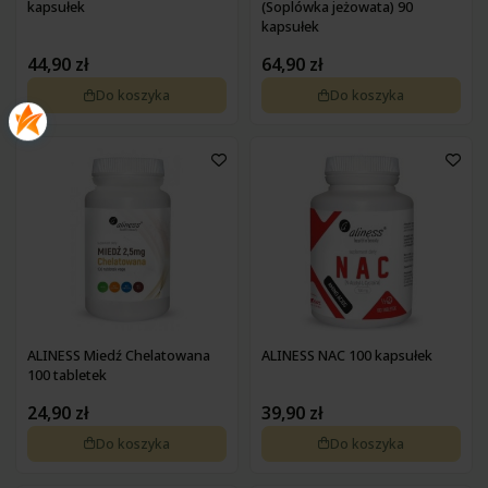
kapsułek
(Soplówka jeżowata) 90
kapsułek
44,90 zł
64,90 zł
Do koszyka
Do koszyka
ALINESS Miedź Chelatowana
ALINESS NAC 100 kapsułek
100 tabletek
24,90 zł
39,90 zł
Do koszyka
Do koszyka