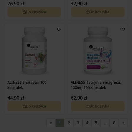
26,90 zł
32,90 zł
Do koszyka
Do koszyka
ALINESS Shatavari 100
ALINESS Taurynian magnezu
kapsułek
100mg 100 kapsułek
44,90 zł
62,90 zł
Do koszyka
Do koszyka
«
1
2
3
4
5
...
8
»