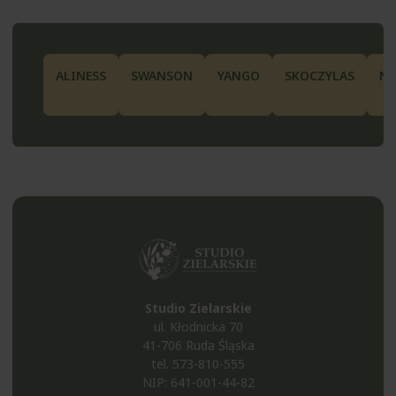
ALINESS
SWANSON
YANGO
SKOCZYLAS
N
Studio Zielarskie
ul. Kłodnicka 70
41-706 Ruda Śląska
tel.
573-810-555
NIP: 641-001-44-82