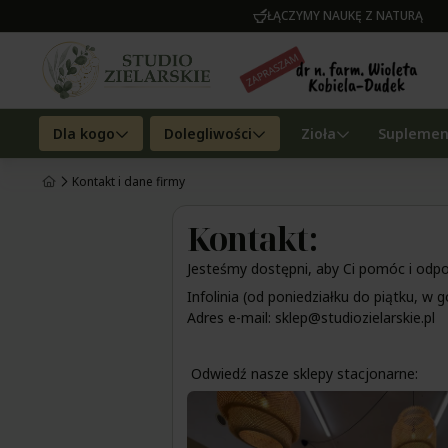
ŁĄCZYMY NAUKĘ Z NATURĄ
Dla kogo
Dolegliwości
Zioła
Suplemen
Kontakt i dane firmy
Kontakt:
Jesteśmy dostępni, aby Ci pomóc i odpo
Infolinia (od poniedziałku do piątku, w 
Adres e-mail: sklep@studiozielarskie.pl
Odwiedź nasze sklepy stacjonarne: