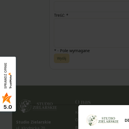
Treść:
*
*
- Pole wymagane
Wyślij
SPRAWDŹ OPINIE
O nas
5.0
Kontakt i dane firmy
O nas
D
Studio Zielarskie
Blog
ul. Kłodnicka 70