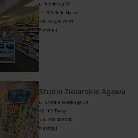
ul. Kłodnicka 70
41-706 Ruda Śląska
tel. 32 240 31 41
Nawiguj
Studio Zielarskie Agawa
ul. Grota Roweckiego 54
43-100 Tychy
tel. 789 089 100
Nawiguj