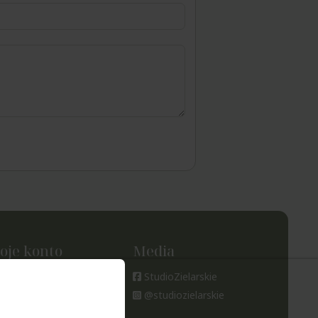
oje konto
Media
oje zamówienia
StudioZielarskie
tawienia konta
@studiozielarskie
ubione