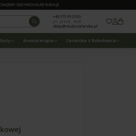
NUJEMY INDYWIDUALNE KURACJE
+48 573 810 555
pn - pt 8:00 - 18:00
sklep@studiozielarskie.pl
rbaty
Aromaterapia
Ceramika z Bolesławca
ikowej