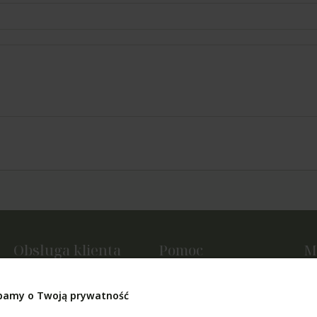
Obsługa klienta
Pomoc
M
Metody płatności
Regulamin sklepu
Tw
Czas i koszty dostawy
Polityka prywatności
Us
bamy o Twoją prywatność
Czas realizacji zamówienia
Jak kupować?
Ul