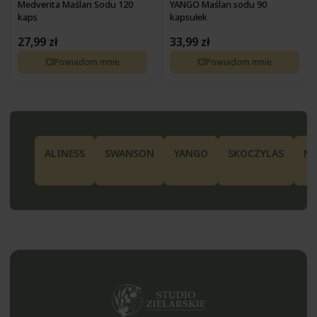
Medverita Maślan Sodu 120
YANGO Maślan sodu 90
kaps
kapsułek
27,99 zł
33,99 zł
Powiadom mnie
Powiadom mnie
ALINESS
SWANSON
YANGO
SKOCZYLAS
N