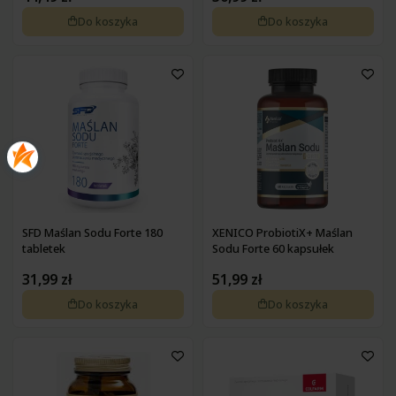
Pokrzywa
Zdrowa żywność na wątrobę
Do koszyka
Do koszyka
Pyłek pszczeli
Zdrowa żywność na wrzody
Podagrycznik
Zdrowa żywność na wzmocnienie
Probiotyki, prebiotyki
Zdrowa żywność na zaparcia
Propolis
Zdrowa żywność na żołądek
Resweratrol
Różeniec górski
Szafran
Spirulina
Suplementy złożone
Tran
Tulsi
Waleriana
SFD Maślan Sodu Forte 180
XENICO ProbiotiX+ Maślan
Węgiel
tabletek
Sodu Forte 60 kapsułek
Wierzbownica
31,99 zł
51,99 zł
Wiesiołek
Witaminy i minerały
Do koszyka
Do koszyka
Żeń-szeń
Żurawina