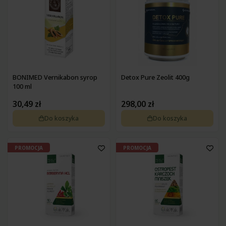
Pokrzywa
Zdrowa żywność na wątrobę
Pyłek pszczeli
Zdrowa żywność na wrzody
Podagrycznik
Zdrowa żywność na wzmocnienie
Probiotyki, prebiotyki
Zdrowa żywność na zaparcia
Propolis
Zdrowa żywność na żołądek
Resweratrol
Różeniec górski
BONIMED Vernikabon syrop
Detox Pure Zeolit 400g
Szafran
100 ml
Spirulina
Suplementy złożone
30,49 zł
298,00 zł
Tran
Do koszyka
Do koszyka
Tulsi
Waleriana
Węgiel
PROMOCJA
PROMOCJA
Wierzbownica
Wiesiołek
Witaminy i minerały
Żeń-szeń
Żurawina