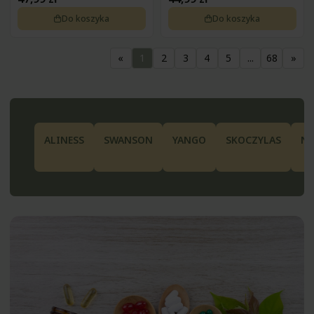
Do koszyka
Do koszyka
«
1
2
3
4
5
...
68
»
ALINESS
SWANSON
YANGO
SKOCZYLAS
N