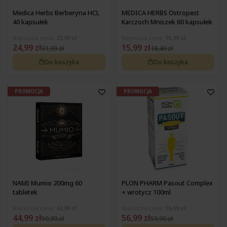
Medica Herbs Berberyna HCL
MEDICA HERBS Ostropest
40 kapsułek
Karczoch Mniszek 60 kapsułek
Najniższa cena:
27,99 zł
Najniższa cena:
15,99 zł
24,99 zł
15,99 zł
31,99 zł
18,49 zł
Do koszyka
Do koszyka
PROMOCJA
PROMOCJA
NAMI Mumio 200mg 60
PLON PHARM Pasout Complex
tabletek
+ wrotycz 100ml
Najniższa cena:
42,99 zł
Najniższa cena:
56,99 zł
44,99 zł
56,99 zł
59,99 zł
59,99 zł