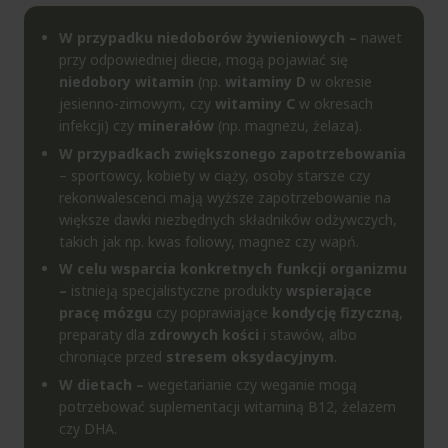
W przypadku niedoborów żywieniowych –
nawet
przy odpowiedniej diecie, mogą pojawiać się
niedobory
witamin
(np.
witaminy D
w okresie
jesienno-zimowym, czy
witaminy C
w okresach
infekcji) czy
minerałów
(np. magnezu, żelaza).
W przypadkach zwiększonego zapotrzebowania
– sportowcy, kobiety w ciąży, osoby starsze czy
rekonwalescenci mają wyższe zapotrzebowanie na
większe dawki niezbędnych składników odżywczych,
takich jak np. kwas foliowy, magnez czy wapń.
W celu wsparcia konkretnych funkcji organizmu
–
istnieją specjalistyczne produkty
wspierające
pracę mózgu
czy poprawiające
kondycję fizyczną
,
preparaty dla
zdrowych kości
i stawów, albo
chroniące przed
stresem oksydacyjnym
.
W dietach –
wegetarianie czy weganie mogą
potrzebować suplementacji witaminą B12, żelazem
czy DHA.