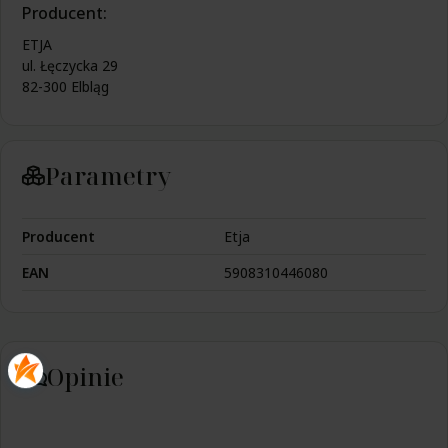
Producent:
ETJA
ul. Łęczycka 29
82-300 Elbląg
Parametry
Producent
Etja
EAN
5908310446080
Opinie