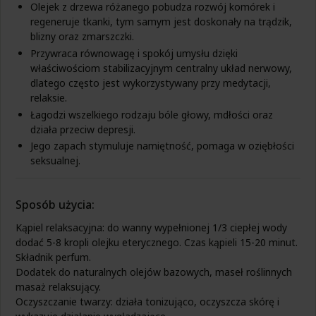
Olejek z drzewa różanego pobudza rozwój komórek i
Suplementy na układ moczowy
Liść oliwny
Kosmetyki na włosy, skórę i paznokcie
Zamienniki cukru
Zioła na zaparcia
Zgaga i refluks
regeneruje tkanki, tym samym jest doskonały na trądzik,
Suplementy na układ nerwowy
Luteina
Kosmetyki na żylaki
Zioła na zatoki
blizny oraz zmarszczki.
Zdrowa żywność dla
Suplementy na wątrobę
Maca
Zioła na zgagę i refluks
Żołądek
Przywraca równowagę i spokój umysłu dzięki
Suplementy na witalność
Zdrowa żywność dla dzieci
Maślan sodu
Zioła na żołądek
właściwościom stabilizacyjnym centralny układ nerwowy,
Suplementy na włosy, skórę i paznokcie
Zdrowa żywność dla kobiet
Żylaki
Melatonina
Zioła na żylaki
dlatego często jest wykorzystywany przy medytacji,
Suplementy na wzmocnienie
Zdrowa żywność dla mężczyzn
Miłorząb japoński
relaksie.
Suplementy na wrzody
Zdrowa żywność dla seniorów
Miodunka
Suplementy na wzrok
Zdrowa żywność dla sportowców
Mleczko pszczele
Łagodzi wszelkiego rodzaju bóle głowy, mdłości oraz
Suplementy na zaparcia
Młody jęczmień
działa przeciw depresji.
Zdrowa żywność na
Suplementy na zatoki
Monakolina
Jego zapach stymuluje namiętność, pomaga w oziębłości
Zdrowa żywność na alergię
Suplementy na zgagę i refluks
Moringa
seksualnej.
Zdrowa żywność na anemię
Suplementy na żołądek
Morwa biała
Zdrowa żywność na cholesterol
Suplementy na żylaki
Mumio
Zdrowa żywność na cukrzycę
Niepokalanek
Sposób użycia:
Zdrowa żywność na jelita
Oleje w kapsułkach
Zdrowa żywność na krążenie
Kąpiel relaksacyjna: do wanny wypełnionej 1/3 ciepłej wody
Olejek z oregano
Zdrowa żywność na nerki
dodać 5-8 kropli olejku eterycznego. Czas kąpieli 15-20 minut.
Olejki CBD
Zdrowa żywność na oczyszczenie
Składnik perfum.
OPC
Zdrowa żywność na otyłość
Dodatek do naturalnych olejów bazowych, maseł roślinnych
Omega 3
Zdrowa żywność na prostatę
masaż relaksujący.
Ostropest
Zdrowa żywność na serce
Oczyszczanie twarzy: działa tonizująco, oczyszcza skórę i
Palma sabałowa
Zdowa żywność na słabą odporność