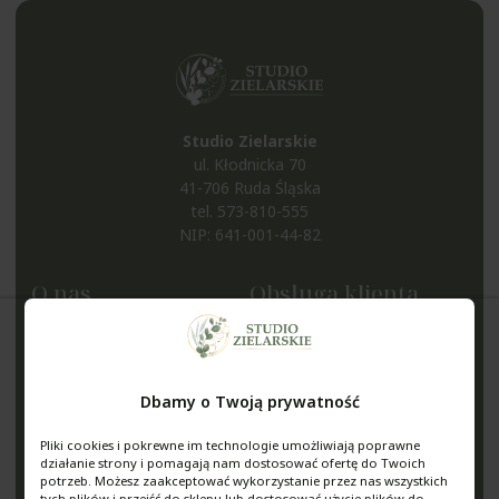
Studio Zielarskie
ul. Kłodnicka 70
41-706 Ruda Śląska
tel.
573-810-555
NIP: 641-001-44-82
O nas
Obsługa klienta
Kontakt i dane firmy
Metody płatności
O nas
Czas i koszty dostawy
Blog
Czas realizacji zamówienia
Dbamy o Twoją prywatność
Nagrody i wyróżnienia
Zwroty i reklamacje
Pliki cookies i pokrewne im technologie umożliwiają poprawne
Zielarnia na Śląsku
działanie strony i pomagają nam dostosować ofertę do Twoich
Pomoc
Moje konto
potrzeb. Możesz zaakceptować wykorzystanie przez nas wszystkich
tych plików i przejść do sklepu lub dostosować użycie plików do