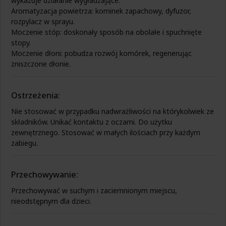
wykazuje działanie wygładzające.
Pokrzywa
Zdrowa żywność na wątrobę
Aromatyzacja powietrza: kominek zapachowy, dyfuzor,
Pyłek pszczeli
Zdrowa żywność na wrzody
rozpylacz w sprayu.
Podagrycznik
Zdrowa żywność na wzmocnienie
Moczenie stóp: doskonały sposób na obolałe i spuchnięte
Probiotyki, prebiotyki
Zdrowa żywność na zaparcia
stopy.
Propolis
Zdrowa żywność na żołądek
Moczenie dłoni: pobudza rozwój komórek, regenerując
Resweratrol
zniszczone dłonie.
Różeniec górski
Szafran
Spirulina
Ostrzeżenia:
Suplementy złożone
Tran
Nie stosować w przypadku nadwrażliwości na którykolwiek ze
Tulsi
składników. Unikać kontaktu z oczami. Do użytku
Waleriana
zewnętrznego. Stosować w małych ilościach przy każdym
Węgiel
zabiegu.
Wierzbownica
Wiesiołek
Witaminy i minerały
Przechowywanie:
Żeń-szeń
Przechowywać w suchym i zaciemnionym miejscu,
Żurawina
nieodstępnym dla dzieci.