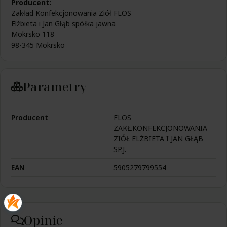
Producent:
Zakład Konfekcjonowania Ziół FLOS
Elżbieta i Jan Głąb spółka jawna
Mokrsko 118
98-345 Mokrsko
Parametry
Producent
FLOS
ZAKŁ.KONFEKCJONOWANIA
ZIÓŁ ELŻBIETA I JAN GŁĄB
SP.J.
EAN
5905279799554
Opinie