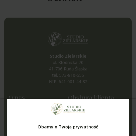
Studio Zielarskie
ul. Kłodnicka 70
41-706 Ruda Śląska
tel.
573-810-555
NIP: 641-001-44-82
O nas
Obsługa klienta
Kontakt i dane firmy
Metody płatności
O nas
Czas i koszty dostawy
Blog
Czas realizacji zamówienia
Dbamy o Twoją prywatność
Nagrody i wyróżnienia
Zwroty i reklamacje