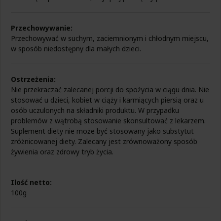
Pokrzywa
Zdrowa żywność na wątrobę
Pyłek pszczeli
Zdrowa żywność na wrzody
Podagrycznik
Przechowywanie:
Zdrowa żywność na wzmocnienie
Probiotyki, prebiotyki
Przechowywać w suchym, zaciemnionym i chłodnym miejscu,
Zdrowa żywność na zaparcia
Propolis
w sposób niedostępny dla małych dzieci.
Zdrowa żywność na żołądek
Resweratrol
Różeniec górski
Szafran
Ostrzeżenia:
Spirulina
Nie przekraczać zalecanej porcji do spożycia w ciągu dnia. Nie
Suplementy złożone
stosować u dzieci, kobiet w ciąży i karmiących piersią oraz u
Tran
osób uczulonych na składniki produktu. W przypadku
Tulsi
problemów z wątrobą stosowanie skonsultować z lekarzem.
Waleriana
Suplement diety nie może być stosowany jako substytut
Węgiel
zróżnicowanej diety. Zalecany jest zrównoważony sposób
Wierzbownica
żywienia oraz zdrowy tryb życia.
Wiesiołek
Witaminy i minerały
Żeń-szeń
Ilość netto:
Żurawina
100g