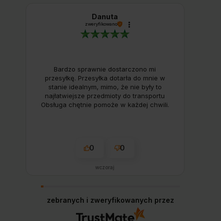
Danuta
zweryfikowano
Bardzo sprawnie dostarczono mi
przesyłkę. Przesyłka dotarła do mnie w
stanie idealnym, mimo, że nie były to
najłatwiejsze przedmioty do transportu
Obsługa chętnie pomoże w każdej chwili.
To firma godna polecenia. Produkt zgadza
się z opisem, kontakt ze sprzedawcą jest
bezproblemowy, a wysyłka wręcz
ekspresowa.
0
0
wczoraj
zebranych i zweryfikowanych przez