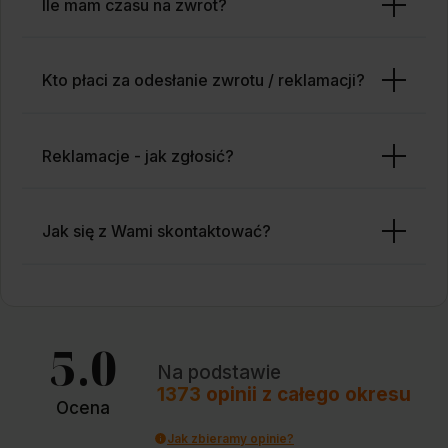
Ile mam czasu na zwrot?
Kto płaci za odesłanie zwrotu / reklamacji?
Reklamacje - jak zgłosić?
Jak się z Wami skontaktować?
5.0
Na podstawie
1373
opinii
z całego okresu
Ocena
Jak zbieramy opinie?