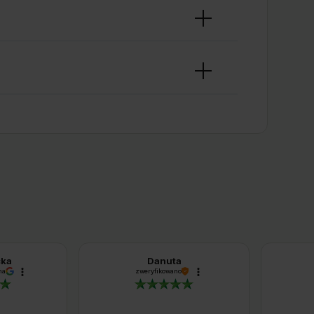
cka
Danuta
na
zweryfikowano