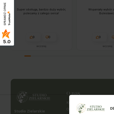
SPRAWDŹ OPINIE
Super obsługa, bardzo duży wybór,
Wspaniały wybór c
polecamy z całego serca!
Boleslawc
0
0
0
5.0
wczoraj
wczoraj
O nas
Kontakt i dane firmy
D
O nas
Studio Zielarskie