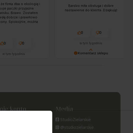
 że firma dba o ekologię i
Bardzo miła obsługa i dobre
suje paczki przyjazne
nastawienie do klienta. Dziękuję!
wisku. Brawo. Zostałem
wdę dobrze i prawiłowo
żony. Spokojnie, można
wiać opierając się na
nach dostaw ze strony
0
0
towej. Jestem zadowolony
ienia po towar i dostawę.
0
0
w tym tygodniu
Komentarz sklepu
w tym tygodniu
Pani Małgosiu – to my bardzo
dziękujemy! 🙌 Zadowolenie
naszych klientów i uśmiechnięta
obsługa to dla nas absolutny
priorytet. Do zobaczenia przy
kolejnej wizycie! ☺️🌿
PoZDROWIEnia, Zespół Studia
Zielarskiego
oje konto
Media
oje zamówienia
StudioZielarskie
tawienia konta
@studiozielarskie