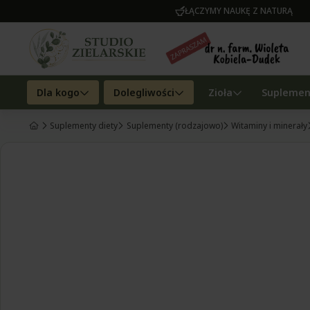
ŁĄCZYMY NAUKĘ Z NATURĄ
Dla kogo
Dolegliwości
Zioła
Suplemen
Suplementy diety
Suplementy (rodzajowo)
Witaminy i minerały