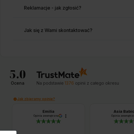
Reklamacje - jak zgłosić?
Jak się z Wami skontaktować?
5.0
Ocena
Na podstawie
1376
opinii
z całego okresu
Jak zbieramy opinie?
Emilia
Asia Babi
Opinia zewnętrzna
Opinia zewnętrz