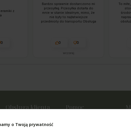
Bardzo sprawnie dostarczono mi
To miłe,
przesyłkę. Przesyłka dotarła do
sto
eramiki z
mnie w stanie idealnym, mimo, że
środo
a
nie były to najłatwiejsze
napra
przedmioty do transportu Obsługa
obsłu
chętnie pomoże w każdej chwili. To
zama
firma godna polecenia. Produkt
termi
zgadza się z opisem, kontakt ze
interne
sprzedawcą jest bezproblemowy, a
od zamów
0
0
0
wysyłka wręcz ekspresowa.
wczoraj
Obsługa klienta
Pomoc
M
Metody płatności
Regulamin sklepu
Tw
bamy o Twoją prywatność
Czas i koszty dostawy
Polityka prywatności
Us