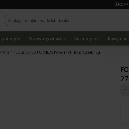
KOMPO
ty diety
Zdrowa żywność
Kosmetyki
Kawy i he
Witaminy z grupy B
FORMEDS Powder VIT B1 proszek 48g
FO
27