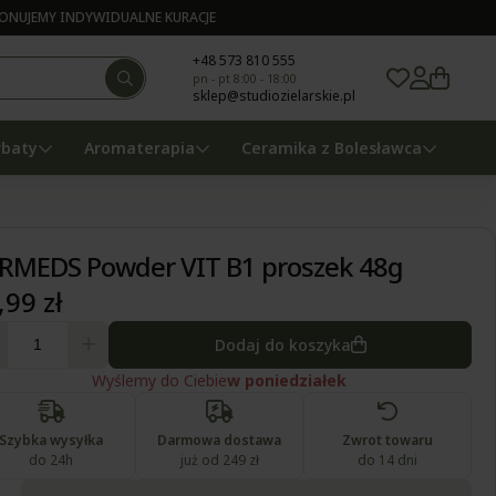
NUJEMY INDYWIDUALNE KURACJE
+48 573 810 555
pn - pt 8:00 - 18:00
sklep@studiozielarskie.pl
rbaty
Aromaterapia
Ceramika z Bolesławca
RMEDS Powder VIT B1 proszek 48g
,99 zł
Dodaj do koszyka
Wyślemy do Ciebie
w poniedziałek
Szybka wysyłka
Darmowa dostawa
Zwrot towaru
do 24h
już od 249 zł
do 14 dni