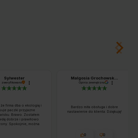
Sylwester
Malgosia Grochowsk...
zweryfikowano
Opinia zewnętrzna
 że firma dba o ekologię i
Bardzo miła obsługa i dobre
suje paczki przyjazne
nastawienie do klienta. Dziękuję!
wisku. Brawo. Zostałem
wdę dobrze i prawiłowo
żony. Spokojnie, można
wiać opierając się na
nach dostaw ze strony
0
0
towej. Jestem zadowolony