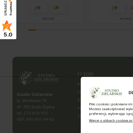
SPRAWDŹ OPINIE
0
0
0
wczoraj
wczoraj
5.0
O nas
Kontakt i dane firmy
O nas
D
Studio Zielarskie
Blog
ul. Kłodnicka 70
Pliki cookies i pokrewne 
41-706 Ruda Śląska
Nagrody i wyróżnienia
Możesz zaakceptować wykorz
tel.
573-810-555
preferencji, wybierając opc
Zielarnia na Śląsku
NIP: 641-001-44-82
Więcej o plikach cookies pr