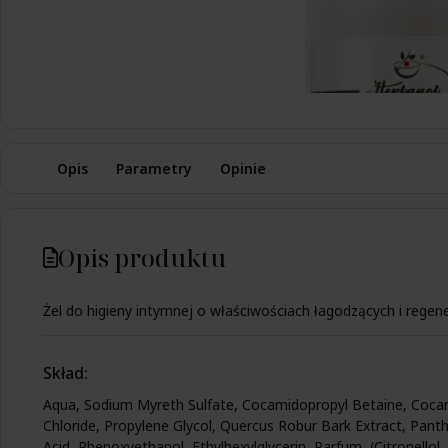
Opis
Parametry
Opinie
Opis produktu
Żel do higieny intymnej o właściwościach łagodzących i regener
Skład:
Aqua, Sodium Myreth Sulfate, Cocamidopropyl Betaine, Coca
Chloride, Propylene Glycol, Quercus Robur Bark Extract, Panthen
Acid, Phenoxyethanol, Ethylhexylglycerin, Parfum, (Citronellol