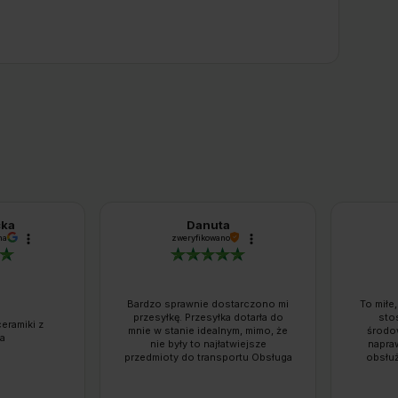
cka
Danuta
na
zweryfikowano
Bardzo sprawnie dostarczono mi
To miłe,
przesyłkę. Przesyłka dotarła do
sto
eramiki z
mnie w stanie idealnym, mimo, że
środo
a
nie były to najłatwiejsze
napra
przedmioty do transportu Obsługa
obsłu
chętnie pomoże w każdej chwili. To
zama
firma godna polecenia. Produkt
termi
zgadza się z opisem, kontakt ze
interne