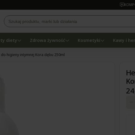
KOMPO
ty diety
Zdrowa żywność
Kosmetyki
Kawy i he
 do higieny intymnej Kora dębu 250ml
He
Ko
24