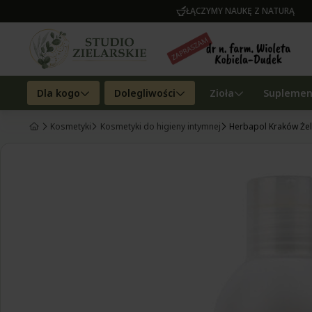
ŁĄCZYMY NAUKĘ Z NATURĄ
Dla kogo
Dolegliwości
Zioła
Suplemen
Kosmetyki
Kosmetyki do higieny intymnej
Herbapol Kraków Żel