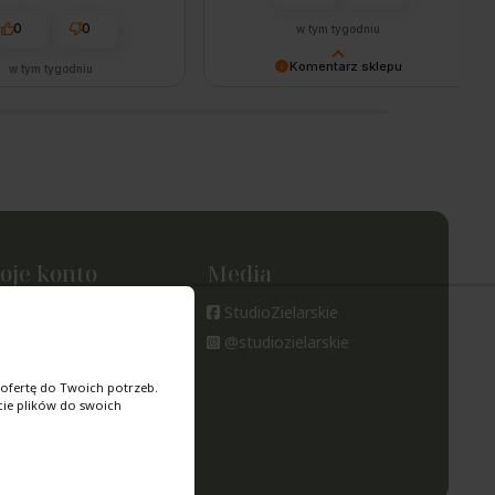
ienia po towar i dostawę.
0
0
w tym tygodniu
Komentarz sklepu
w tym tygodniu
Pani Małgosiu – to my bardzo
dziękujemy! 🙌 Zadowolenie
naszych klientów i uśmiechnięta
obsługa to dla nas absolutny
priorytet. Do zobaczenia przy
kolejnej wizycie! ☺️🌿
PoZDROWIEnia, Zespół Studia
Zielarskiego
oje konto
Media
oje zamówienia
StudioZielarskie
tawienia konta
@studiozielarskie
ubione
ofertę do Twoich potrzeb.
cie plików do swoich