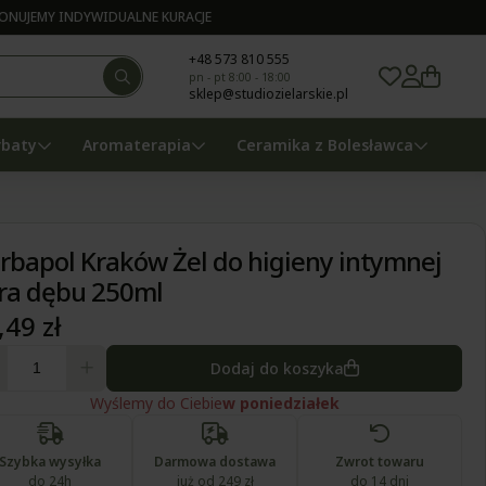
NUJEMY INDYWIDUALNE KURACJE
+48 573 810 555
pn - pt 8:00 - 18:00
sklep@studiozielarskie.pl
rbaty
Aromaterapia
Ceramika z Bolesławca
rbapol Kraków Żel do higieny intymnej
ra dębu 250ml
,49 zł
Dodaj do koszyka
Wyślemy do Ciebie
w poniedziałek
Szybka wysyłka
Darmowa dostawa
Zwrot towaru
do 24h
już od 249 zł
do 14 dni