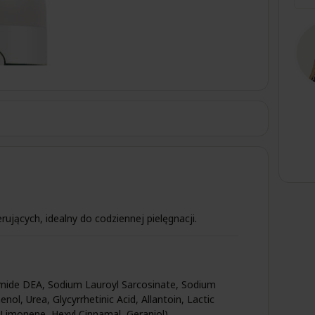
ujących, idealny do codziennej pielęgnacji.
mide DEA, Sodium Lauroyl Sarcosinate, Sodium
ol, Urea, Glycyrrhetinic Acid, Allantoin, Lactic
, Limonene, Hexyl Cinnamal, Geraniol).