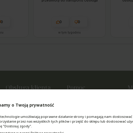
przedmioty do transportu Obsługa
obsłu
chętnie pomoże w każdej chwili. To
zama
firma godna polecenia. Produkt
termi
zgadza się z opisem, kontakt ze
interne
sprzedawcą jest bezproblemowy, a
od zamów
0
0
0
wysyłka wręcz ekspresowa.
niu
w tym tygodniu
Obsługa klienta
Pomoc
M
Metody płatności
Regulamin sklepu
Tw
bamy o Twoją prywatność
Czas i koszty dostawy
Polityka prywatności
Us
Czas realizacji zamówienia
Jak kupować?
Ul
im technologie umożliwiają poprawne działanie strony i pomagają nam dostosować 
Zwroty i reklamacje
Pytania i odpowiedzi
ystanie przez nas wszystkich tych plików i przejść do sklepu lub dostosować uży
ję "Dostosuj zgody".
zeczytasz w naszej Polityce prywatności.