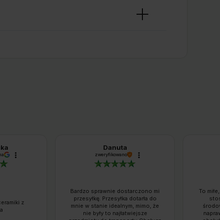
cka
Danuta
na
zweryfikowano
Bardzo sprawnie dostarczono mi
To miłe,
przesyłkę. Przesyłka dotarła do
sto
eramiki z
mnie w stanie idealnym, mimo, że
środo
a
nie były to najłatwiejsze
napra