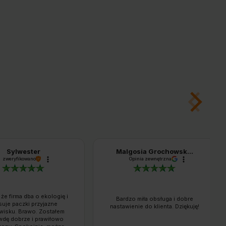
Sylwester
Malgosia Grochowsk...
zweryfikowano
Opinia zewnętrzna
 że firma dba o ekologię i
Bardzo miła obsługa i dobre
suje paczki przyjazne
nastawienie do klienta. Dziękuję!
wisku. Brawo. Zostałem
wdę dobrze i prawiłowo