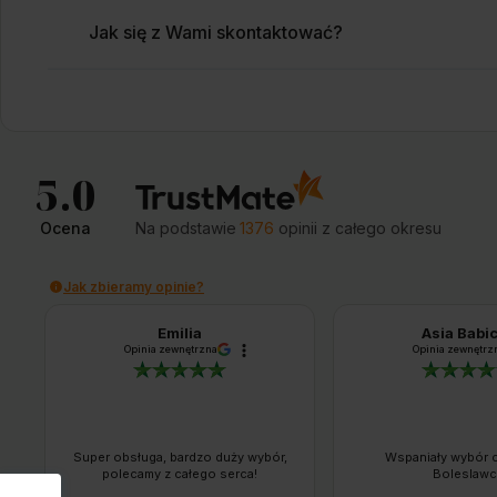
Jak się z Wami skontaktować?
5.0
Ocena
Na podstawie
1376
opinii
z całego okresu
Jak zbieramy opinie?
Emilia
Asia Babi
Opinia zewnętrzna
Opinia zewnętrz
Super obsługa, bardzo duży wybór,
Wspaniały wybór c
polecamy z całego serca!
Boleslawc