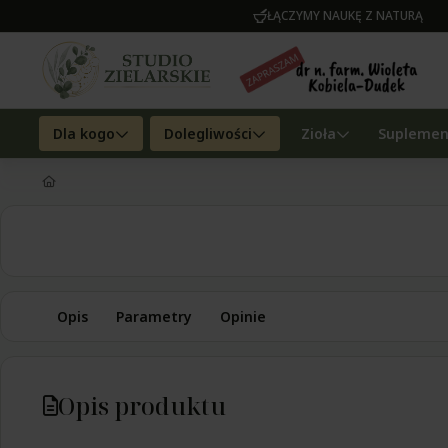
ŁĄCZYMY NAUKĘ Z NATURĄ
Dla kogo
Dolegliwości
Zioła
Suplemen
Opis
Parametry
Opinie
Opis produktu