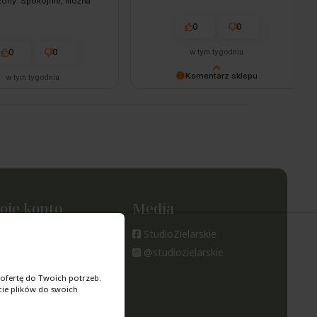
żony. Spokojnie, można
wiać opierając się na
nach dostaw ze strony
0
0
towej. Jestem zadowolony
ienia po towar i dostawę.
0
0
w tym tygodniu
Komentarz sklepu
w tym tygodniu
Pani Małgosiu – to my bardzo
dziękujemy! 🙌 Zadowolenie
naszych klientów i uśmiechnięta
obsługa to dla nas absolutny
priorytet. Do zobaczenia przy
kolejnej wizycie! ☺️🌿
PoZDROWIEnia, Zespół Studia
Zielarskiego
oje konto
Media
oje zamówienia
StudioZielarskie
tawienia konta
@studiozielarskie
ubione
ofertę do Twoich potrzeb.
cie plików do swoich