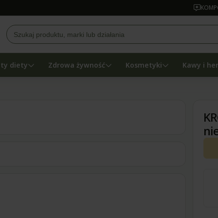
KOMPO
ty diety
Zdrowa żywność
Kosmetyki
Kawy i he
KR
ni