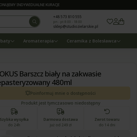
NUJEMY INDYWIDUALNE KURACJE
+48 573 810 555
pn - pt 8:00 - 18:00
sklep@studiozielarskie.pl
rbaty
Aromaterapia
Ceramika z Bolesławca
OKUS Barszcz biały na zakwasie
epasteryzowany 480ml
Poinformuj mnie o dostępności
Produkt jest
tymczasowo niedostępny
Szybka wysyłka
Darmowa dostawa
Zwrot towaru
do 24h
już od 249 zł
do 14 dni