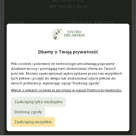
tel.
573-810-555
NIP: 641-001-44-82
O nas
Obsługa klienta
Kontakt i dane firmy
Metody płatności
O nas
Czas i koszty dostawy
Blog
Czas realizacji zamówienia
Dbamy o Twoją prywatność
Nagrody i wyróżnienia
Zwroty i reklamacje
Pliki cookies i pokrewne im technologie umożliwiają poprawne
Zielarnia na Śląsku
działanie strony i pomagają nam dostosować ofertę do Twoich
Pomoc
Moje konto
potrzeb. Możesz zaakceptować wykorzystanie przez nas wszystkich
tych plików i przejść do sklepu lub dostosować użycie plików do
swoich preferencji, wybierając opcję "Dostosuj zgody".
Regulamin sklepu
Twoje zamówienia
Więcej o plikach cookies przeczytasz w naszej Polityce prywatności.
Polityka prywatności
Ustawienia konta
Jak kupować?
Ulubione
Zaakceptuj tylko niezbędne
Pytania i odpowiedzi
Dostosuj zgody
Media
Zaakceptuj wszystkie
StudioZielarskie