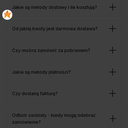
Jakie są metody dostawy i ile kosztują?
Od jakiej kwoty jest darmowa dostawa?
Czy można zamówić za pobraniem?
Jakie są metody płatności?
Czy dostanę fakturę?
Odbiór osobisty - kiedy mogę odebrać
zamówienie?