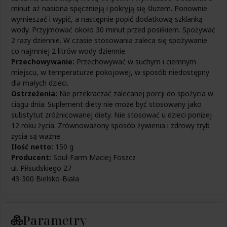
Suplementy na układ moczowy
Liść oliwny
Kosmetyki na włosy, skórę i paznokcie
minut aż nasiona spęcznieją i pokryją się śluzem. Ponownie
Zamienniki cukru
Zioła na zaparcia
Zgaga i refluks
Suplementy na układ nerwowy
Luteina
Kosmetyki na żylaki
wymieszać i wypić, a następnie popić dodatkową szklanką
Zioła na zatoki
Zdrowa żywność dla
Suplementy na wątrobę
Maca
wody. Przyjmować około 30 minut przed posiłkiem. Spożywać
Zioła na zgagę i refluks
Żołądek
Suplementy na witalność
Zdrowa żywność dla dzieci
Maślan sodu
2 razy dziennie. W czasie stosowania zaleca się spożywanie
Zioła na żołądek
Suplementy na włosy, skórę i paznokcie
Zdrowa żywność dla kobiet
Żylaki
Melatonina
co najmniej 2 litrów wody dziennie.
Zioła na żylaki
Suplementy na wzmocnienie
Zdrowa żywność dla mężczyzn
Miłorząb japoński
Przechowywanie:
Przechowywać w suchym i ciemnym
Suplementy na wrzody
Zdrowa żywność dla seniorów
Miodunka
miejscu, w temperaturze pokojowej, w sposób niedostępny
Suplementy na wzrok
Zdrowa żywność dla sportowców
Mleczko pszczele
dla małych dzieci.
Suplementy na zaparcia
Młody jęczmień
Ostrzeżenia:
Nie przekraczać zalecanej porcji do spożycia w
Zdrowa żywność na
Suplementy na zatoki
Monakolina
ciągu dnia. Suplement diety nie może być stosowany jako
Zdrowa żywność na alergię
Suplementy na zgagę i refluks
Moringa
substytut zróżnicowanej diety. Nie stosować u dzieci poniżej
Zdrowa żywność na anemię
Suplementy na żołądek
Morwa biała
12 roku życia. Zrównoważony sposób żywienia i zdrowy tryb
Zdrowa żywność na cholesterol
Suplementy na żylaki
Mumio
życia są ważne.
Zdrowa żywność na cukrzycę
Niepokalanek
Ilość netto:
150 g
Zdrowa żywność na jelita
Oleje w kapsułkach
Producent:
Soul-Farm Maciej Foszcz
Zdrowa żywność na krążenie
Olejek z oregano
ul. Piłsudskiego 27
Zdrowa żywność na nerki
Olejki CBD
43-300 Bielsko-Biała
Zdrowa żywność na oczyszczenie
OPC
Zdrowa żywność na otyłość
Omega 3
Zdrowa żywność na prostatę
Ostropest
Zdrowa żywność na serce
Parametry
Palma sabałowa
Zdowa żywność na słabą odporność