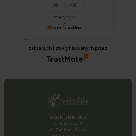
0
0
w tym tygodniu
Komentarz sklepu
Pani Emilio – ogromnie dziękujemy za polecenie
z całego serca! 🥰 Cieszymy się, że doceniła
zebranych i zweryfikowanych przez
Pani naszą obsługę oraz duży asortyment. Mamy
nadzieję, że bolesławieckie kubeczki ze zdjęcia
będą wspaniale służyć! Zapraszamy ponownie ✨
PoZDROWIEnia, Zespół Studia Zielarskiego
Studio Zielarskie
ul. Kłodnicka 70
41-706 Ruda Śląska