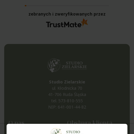
zebranych i zweryfikowanych przez
Studio Zielarskie
ul. Kłodnicka 70
41-706 Ruda Śląska
tel.
573-810-555
NIP: 641-001-44-82
O nas
Obsługa klienta
Kontakt i dane firmy
Metody płatności