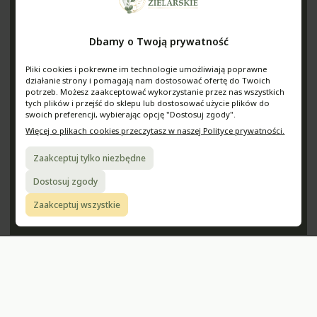
O nas
Czas i koszty dostawy
Blog
Czas realizacji zamówienia
Dbamy o Twoją prywatność
Nagrody i wyróżnienia
Zwroty i reklamacje
Pliki cookies i pokrewne im technologie umożliwiają poprawne
Zielarnia na Śląsku
działanie strony i pomagają nam dostosować ofertę do Twoich
Pomoc
Moje konto
potrzeb. Możesz zaakceptować wykorzystanie przez nas wszystkich
tych plików i przejść do sklepu lub dostosować użycie plików do
swoich preferencji, wybierając opcję "Dostosuj zgody".
Regulamin sklepu
Twoje zamówienia
Więcej o plikach cookies przeczytasz w naszej Polityce prywatności.
Polityka prywatności
Ustawienia konta
Jak kupować?
Ulubione
Zaakceptuj tylko niezbędne
Pytania i odpowiedzi
Dostosuj zgody
Media
Zaakceptuj wszystkie
StudioZielarskie
@studiozielarskie
Dodaj do koszyka
Sklep internetowy Shoper.pl