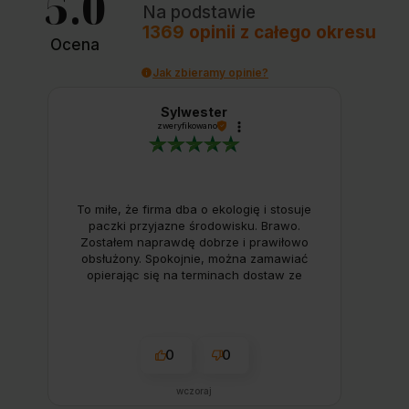
5.0
Na podstawie
1369
opinii
z całego okresu
Ocena
Jak zbieramy opinie?
Sylwester
zweryfikowano
To miłe, że firma dba o ekologię i stosuje
paczki przyjazne środowisku. Brawo.
Zostałem naprawdę dobrze i prawiłowo
obsłużony. Spokojnie, można zamawiać
opierając się na terminach dostaw ze
strony internetowej. Jestem zadowolony
od zamówienia po towar i dostawę.
0
0
wczoraj