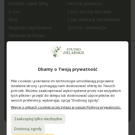
Kontakt i dane firmy
Metody płatności
O nas
Czas i koszty dostawy
Blog
Czas realizacji zamówienia
Nagrody i wyróżnienia
Zwroty i reklamacje
Zielarnia na Śląsku
Pomoc
Moje konto
Regulamin sklepu
Twoje zamówienia
Polityka prywatności
Ustawienia konta
Dbamy o Twoją prywatność
Jak kupować?
Ulubione
Pytania i odpowiedzi
Pliki cookies i pokrewne im technologie umożliwiają poprawne
Media
działanie strony i pomagają nam dostosować ofertę do Twoich
potrzeb. Możesz zaakceptować wykorzystanie przez nas wszystkich
tych plików i przejść do sklepu lub dostosować użycie plików do
StudioZielarskie
swoich preferencji, wybierając opcję "Dostosuj zgody".
@studiozielarskie
Więcej o plikach cookies przeczytasz w naszej Polityce prywatności.
Zaakceptuj tylko niezbędne
Dostosuj zgody
Sklep internetowy Shoper.pl