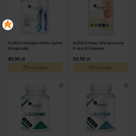
ALINESS Kolagen Arthro Sprint
ALINESS Kwas Alfa Liponowy
60 kapsułek
R-ALA 60 tabletek
49,90 zł
59,90 zł
Do koszyka
Do koszyka