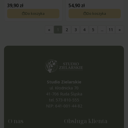
39,90 zł
54,90 zł
Do koszyka
Do koszyka
«
1
2
3
4
5
...
11
»
Studio Zielarskie
ul. Kłodnicka 70
41-706 Ruda Śląska
tel.
573-810-555
NIP: 641-001-44-82
O nas
Obsługa klienta