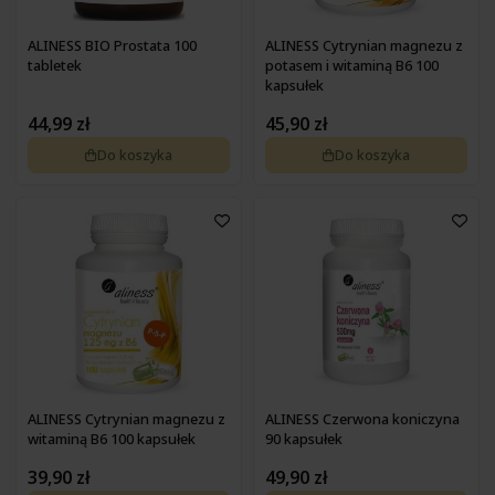
Pokrzywa
Zdrowa żywność na wątrobę
Pyłek pszczeli
Zdrowa żywność na wrzody
ALINESS BIO Prostata 100
ALINESS Cytrynian magnezu z
Podagrycznik
tabletek
potasem i witaminą B6 100
Zdrowa żywność na wzmocnienie
Probiotyki, prebiotyki
kapsułek
Zdrowa żywność na zaparcia
Propolis
Zdrowa żywność na żołądek
44,99 zł
45,90 zł
Resweratrol
Różeniec górski
Do koszyka
Do koszyka
Szafran
Spirulina
Suplementy złożone
Tran
Tulsi
Waleriana
Węgiel
Wierzbownica
Wiesiołek
Witaminy i minerały
Żeń-szeń
ALINESS Cytrynian magnezu z
ALINESS Czerwona koniczyna
Żurawina
witaminą B6 100 kapsułek
90 kapsułek
39,90 zł
49,90 zł